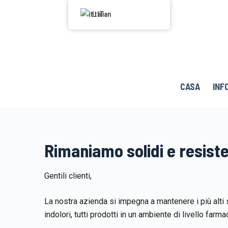
P
Italian
a
s
s
a
a
CASA
INF
l
c
o
n
t
Rimaniamo solidi e resiste
e
n
Gentili clienti,
u
t
La nostra azienda si impegna a mantenere i più alti st
o
indolori, tutti prodotti in un ambiente di livello farma