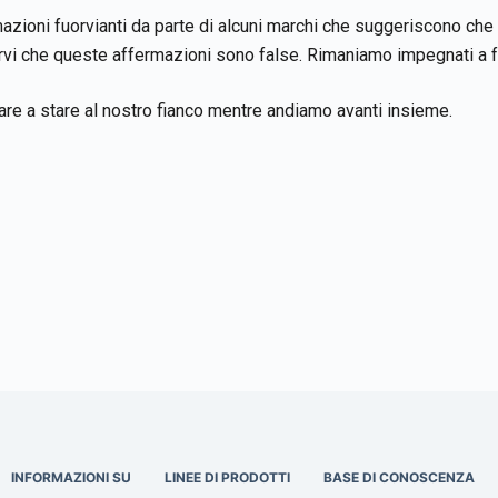
oni fuorvianti da parte di alcuni marchi che suggeriscono che s
arvi che queste affermazioni sono false. Rimaniamo impegnati a fo
are a stare al nostro fianco mentre andiamo avanti insieme.
INFORMAZIONI SU
LINEE DI PRODOTTI
BASE DI CONOSCENZA